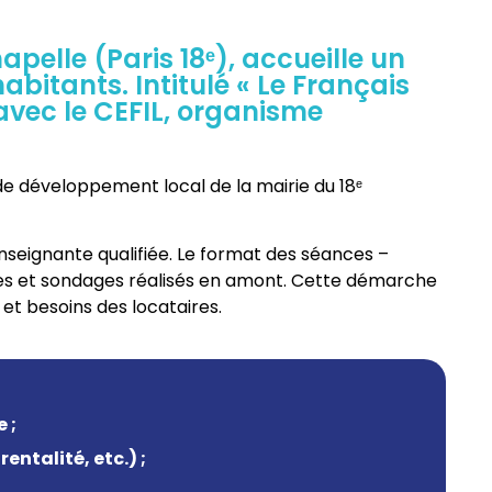
apelle (Paris 18ᵉ), accueille un
bitants. Intitulé « Le Français
 avec le CEFIL, organisme
pe de développement local de la mairie du 18ᵉ
nseignante qualifiée. Le format des séances –
ages et sondages réalisés en amont. Cette démarche
et besoins des locataires.
 ;
entalité, etc.) ;