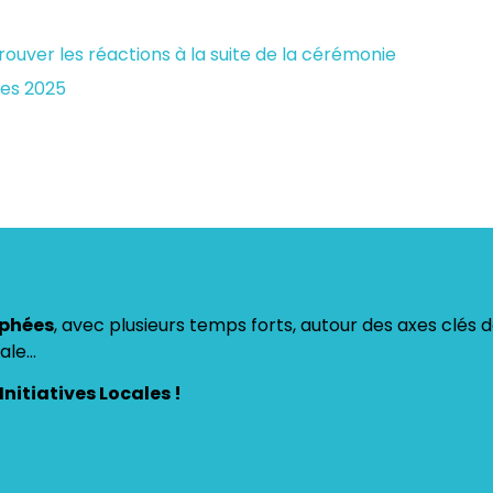
ouver les réactions à la suite de la cérémonie
ées 2025
ophées
, avec plusieurs temps forts, autour des axes clés 
tale…
 Initiatives Locales !