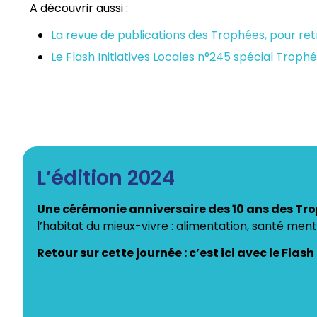
A découvrir aussi :
La revue de publications des Trophées, pour retr
Le Flash Initiatives Locales n°245 spécial Troph
L’édition 2024
Une cérémonie anniversaire des 10 ans des Tr
l’habitat du mieux-vivre : alimentation, santé men
Retour sur cette journée : c’est ici avec le Flash