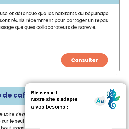
use et détendue que les habitants du béguinage
se sont réunis récemment pour partager un repas
assage quelques collaborateurs de Norevie.
Consulter
 de café à la fois
 Loire s'est fixé un objectif : organiser plus de 150
5 sur le seul mois d'avril. Au programme de ces
, bouturage, sports urbains, nuits de la lecture…