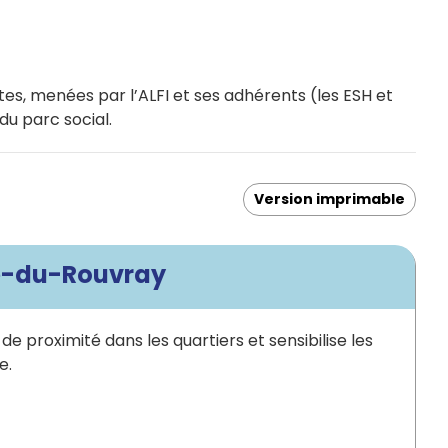
ntes, menées par l’ALFI et ses adhérents (les ESH et
u parc social.
Version imprimable
ne-du-Rouvray
de proximité dans les quartiers et sensibilise les
e.