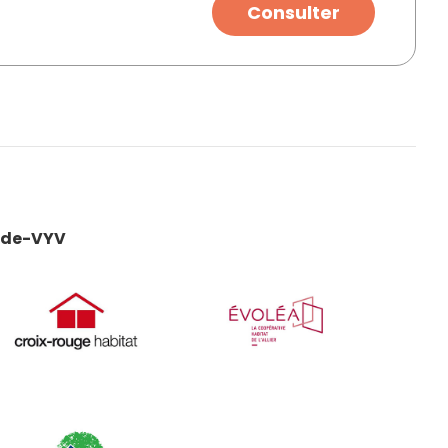
Consulter
cade-VYV