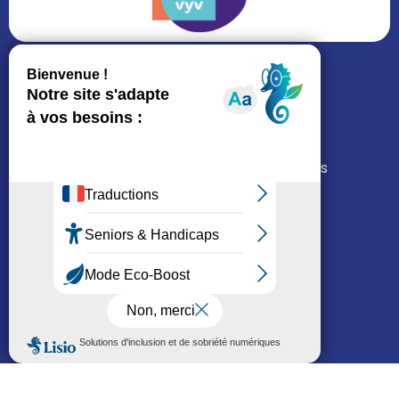
Pages légales
Mentions légales
Conditions d’utilisation
Politique cookies
Gérer mes cookies
Politiques de protection des données
Loi Sapin 2
Liens
L’ALFI
Nous rejoindre
Nous contacter
Mon espace résident
Je cherche un logement
Réseaux sociaux