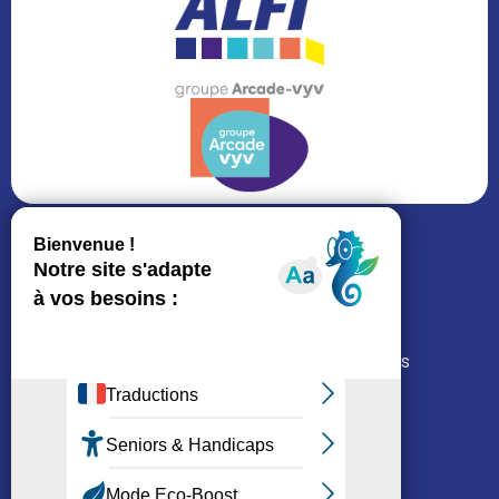
Pages légales
Mentions légales
Conditions d’utilisation
Politique cookies
Gérer mes cookies
Politiques de protection des données
Loi Sapin 2
Liens
L’ALFI
Nous rejoindre