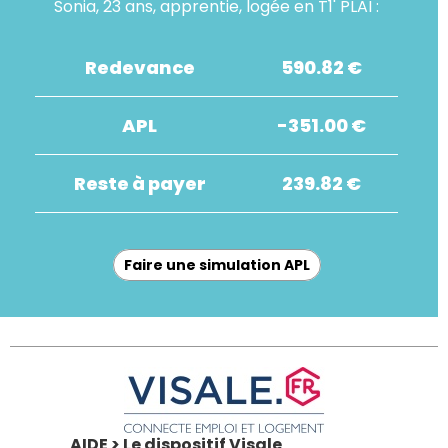
Sonia, 23 ans, apprentie, logée en T1' PLAI :
Redevance
590.82 €
APL
-351.00 €
Reste à payer
239.82 €
Faire une simulation APL
AIDE > Le dispositif Visale