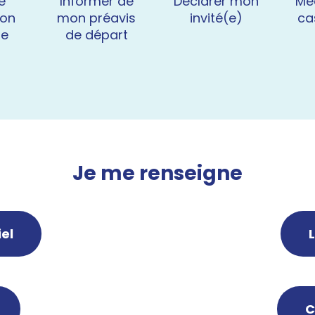
e
Informer de
Déclarer mon
Mé
ion
mon préavis
invité(e)
cas
ue
de départ
Je me renseigne
el
C