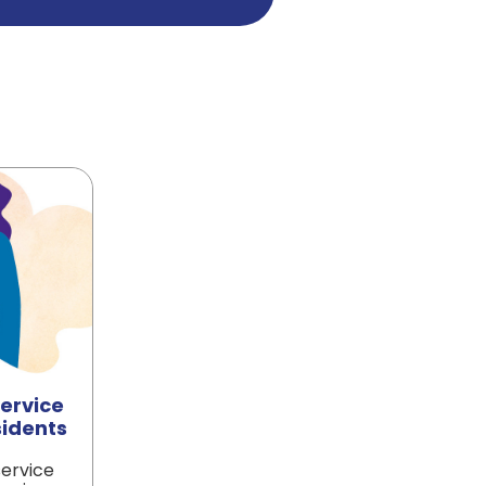
service
sidents
service