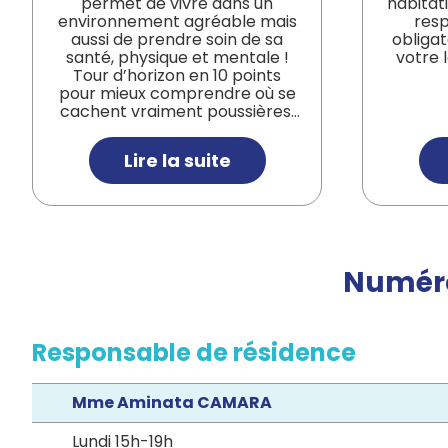
permet de vivre dans un
habitati
environnement agréable mais
resp
aussi de prendre soin de sa
obligat
santé, physique et mentale !
votre 
Tour d’horizon en 10 points
pour mieux comprendre où se
cachent vraiment poussières,
saletés et microbes… et
comment agir simplement au
Lire la suite
quotidien.
Numéro
Responsable de résidence
Mme Aminata CAMARA
Lundi 15h-19h