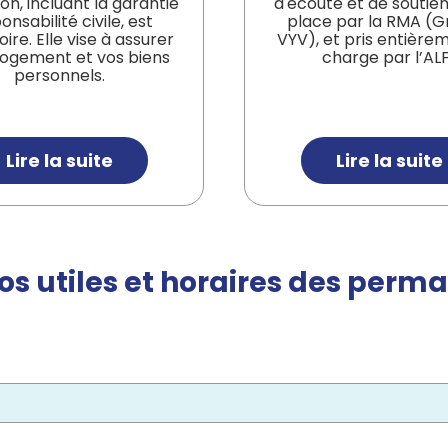
on, incluant la garantie
d'écoute et de soutie
onsabilité civile, est
place par la RMA (
oire. Elle vise à assurer
VYV), et pris entière
logement et vos biens
charge par l’ALF
personnels.
Lire la suite
Lire la suite
s utiles et horaires des perm