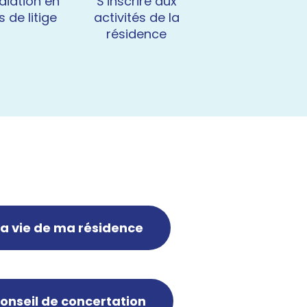
diation en
S’inscrire aux
Répondre à
 de litige
activités de la
l’enquête de
résidence
satisfaction
La vie de ma résidence
onseil de concertation