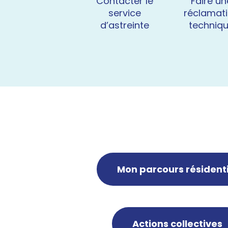
Contacter le
Faire un
service
réclamat
d’astreinte
techniq
Mon parcours résidenti
Actions collectives