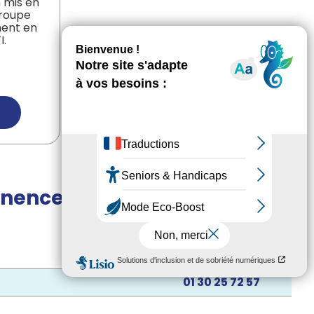
n mis en
Groupe
ment en
I.
anences
01 30 25 72 57